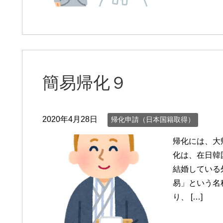
簡易帰化９
2020年4月28日
帰化申請（日本国籍取得）
帰化には、大
化は、在日韓
結婚している
易」という名
り、 […]