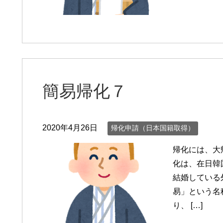
簡易帰化７
2020年4月26日
帰化申請（日本国籍取得）
帰化には、大
化は、在日韓
結婚している
易」という名
り、 […]