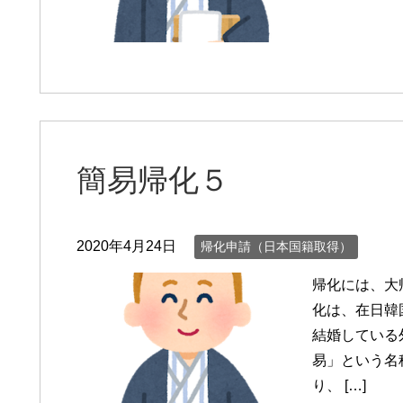
簡易帰化５
2020年4月24日
帰化申請（日本国籍取得）
帰化には、大
化は、在日韓
結婚している
易」という名
り、 […]