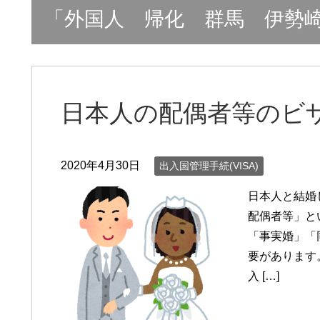
「外国人 帰化 群馬 伊勢
日本人の配偶者等のビ
2020年4月30日
出入国管理手続(VISA)
日本人と結婚
配偶者等」と
「事実婚」「
要があります
入 […]