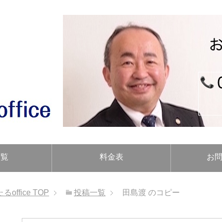
一覧
料金表
お
ffice
TOP
投稿一覧
田島渡 のコピー