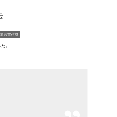
法
遺言書作成
した。