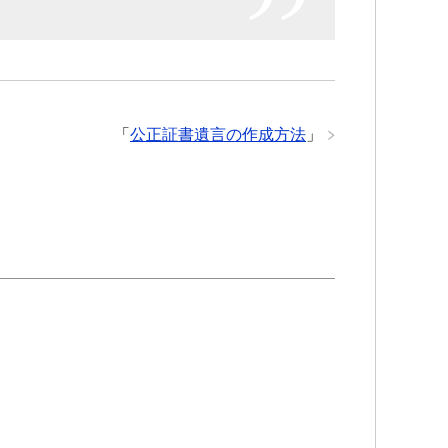
「
公正証書遺言の作成方法
」